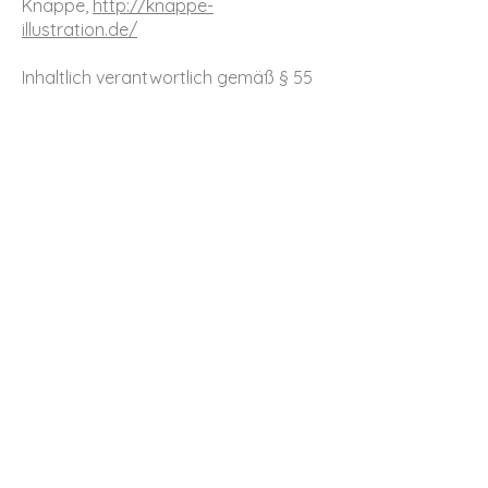
Knappe,
http://knappe-
illustration.de/
Inhaltlich verantwortlich gemäß § 55
Abs. 2 RStV: Lilli Guth, Kurt-Eisner-
Straße 41, 81735 München
Kleinunternehmer nach §19 UStG.
Aufgrund des Kleinunternehmerstatus
wird in der Rechnung keine MwSt.
ausgewiesen (umsatzsteuerfrei gem.
§ 19 Abs. 1 UStG).
Widerspruch gegen
unerlaubte Werbung per
E-Mail
Im Rahmen der Impressumspflicht
gemäß § 5 TMG haben wir auf unserer
Website allgemeine Kontaktdaten
sowie eine E-Mail-Adresse
veröffentlicht. Wir widersprechen